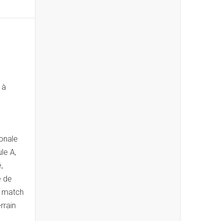
 à
ionale
le A,
,
e de
r match
rrain