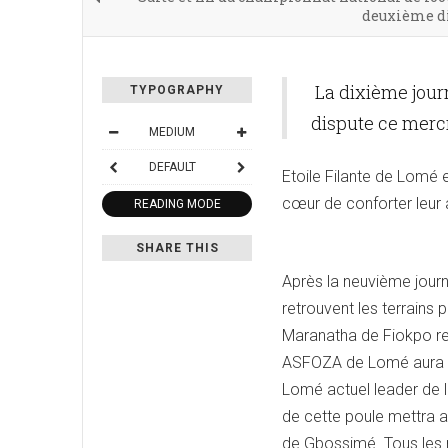
deuxième di
La dixième jour
TYPOGRAPHY
dispute ce mercr
MEDIUM
DEFAULT
Etoile Filante de Lomé 
cœur de conforter leur 
READING MODE
SHARE THIS
Après la neuvième journ
retrouvent les terrains 
Maranatha de Fiokpo r
ASFOZA de Lomé aura po
Lomé actuel leader de 
de cette poule mettra 
de Gbossimé. Tous les 