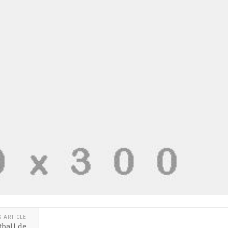
S ARTICLE
tball de