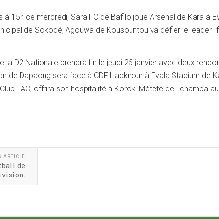
rs à 15h ce mercredi, Sara FC de Bafilo joue Arsenal de Kara à E
nicipal de Sokodé, Agouwa de Kousountou va défier le leader I
e la D2 Nationale prendra fin le jeudi 25 janvier avec deux renco
dan de Dapaong sera face à CDF Hacknour à Evala Stadium de K
 Club TAC, offrira son hospitalité à Koroki Mètètè de Tchamba a
S ARTICLE
tball de
vision.