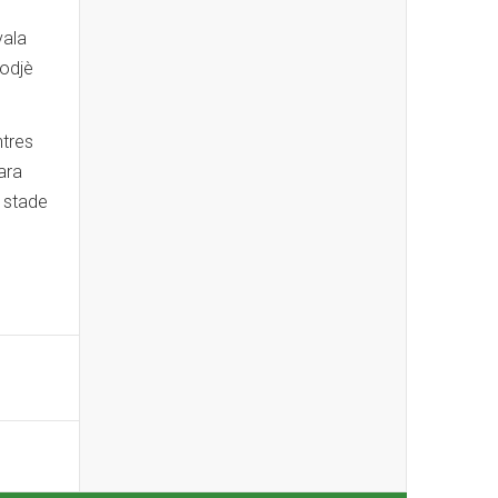
vala
fodjè
ntres
ara
u stade