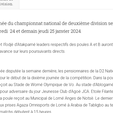
vision.
née du championnat national de deuxième division se
edi 24 et demain jeudi 25 janvier 2024.
et Ifodjè d’Atakpamé leaders respectifs des poules A et B auront
avance sur leurs poursuivants directs.
ée disputée la semaine dernière, les pensionnaires de la D2 Nat
pour le début de la dixième journée de la compétition. Dans la pou
eçoit au Stade de Womé Olympique de Vo. Au stade d’Ablogamé
ur adversaire du jour Jeunesse Club d’Agoè JCA. Etoile Filant
la poule reçoit au Municipal de Lomé Anges de Notsè. Le dernie
aux prises Agaza Omnisports de Lomé à Arabia de Tabligbo au te
matchs débutent à 15 heures.